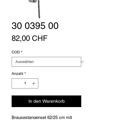
30 0395 00
Preis
82,00 CHF
COD
*
Anzahl
*
In den Warenkorb
Brausestangenset 62/25 cm mit
Handbrause "Salia" 3-strahlig und