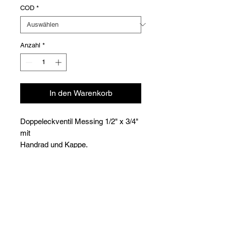
COD
*
Anzahl
*
In den Warenkorb
Doppeleckventil Messing 1/2" x 3/4"
mit
Handrad und Kappe.
Versioni
Code
Article
Prix