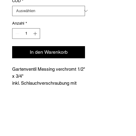
COD
*
Anzahl
*
In den Warenkorb
Gartenventil Messing verchromt 1/2"
x 3/4"
inkl. Schlauchverschraubung mit
Steckschlüssel.
Versioni
Code
Article
Prix