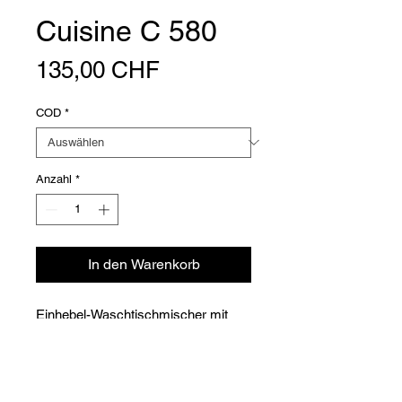
Cuisine C 580
Preis
135,00 CHF
COD
*
Anzahl
*
In den Warenkorb
Einhebel-Waschtischmischer mit
schwenkbarem Auslauf. - Chrom
Versioni