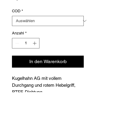
COD
*
Anzahl
*
In den Warenkorb
Kugelhahn AG mit vollem
Durchgang und rotem Hebelgriff,
PTFE-Dichtung
Betriebstemperatur: -10° bis +110°C
Betriebsdruck: 32 bar von 1/4" bis 1"
Versioni
- 25 bar von 1"1/4 bis 2"
COD
Ø
DN
□/□