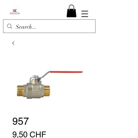
957
Preis
9,50 CHF