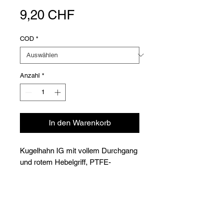
Preis
9,20 CHF
COD
*
Anzahl
*
In den Warenkorb
Kugelhahn IG mit vollem Durchgang
und rotem Hebelgriff, PTFE-
Dichtung
Betriebstemperatur: -10° bis +110°C
Betriebsdruck: 32 bar von 1/4" bis 1"
Versioni
- 25 bar von 1"1/4 bis 2" - 16 bar von
2"1/2 bis 4"