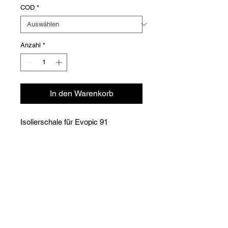
COD
*
Anzahl
*
In den Warenkorb
Isolierschale für Evopic 91
Versioni
COD
Type
CHF
013004.001
info@krioklima.ch
91
28.00