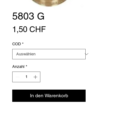
5803 G
Preis
1,50 CHF
COD
*
Anzahl
*
In den Warenkorb
Stopfen hexagonal Messing AG
Versioni