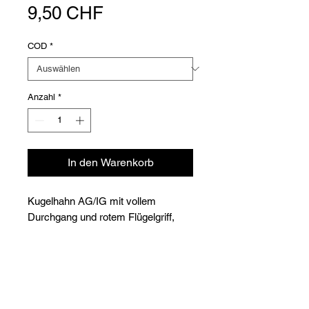
Preis
9,50 CHF
COD
*
Anzahl
*
In den Warenkorb
Kugelhahn AG/IG mit vollem
Durchgang und rotem Flügelgriff,
PTFE-Dichtung
Betriebstemperatur: -20° bis +150°C
Betriebsdruck: 40 bar von 1/4" bis 1"
Versioni
- 32 bar für 1"1/4